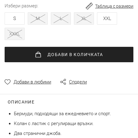
снимки
избери размер
Таблица с размери
S
M
L
XL
XXL
XXXL
ДОБАВИ
В КОЛИЧКАТА
Добави в любими
Сподели
ОПИСАНИЕ
Бермуди, подходящи за ежедневието и спорт.
Колан с ластик с регулиращи връзки.
Два странични джоба.