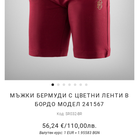
Преминете
МЪЖКИ БЕРМУДИ С ЦВЕТНИ ЛЕНТИ В
към
БОРДО МОДЕЛ 241567
началото
Код
SR032-BR
на
галерия
56,24 €
/
110,00лв.
със
Валутен курс: 1 EUR = 1.95583 BGN