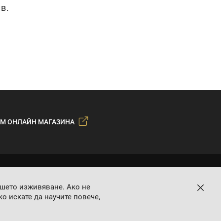
лв.
М ОНЛАЙН МАГАЗИНА
ашето изживяване. Ако не
Затво
о искате да научите повече,