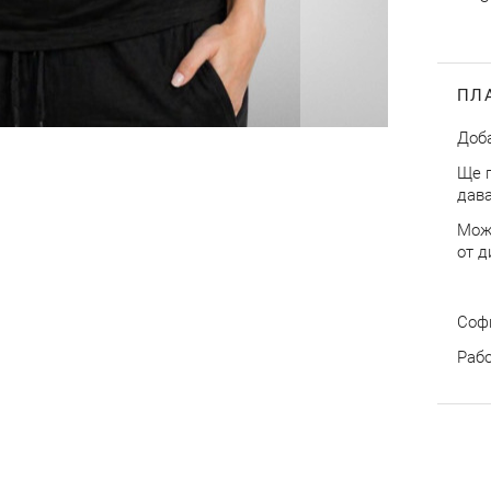
ПЛ
Доба
Ще п
дава
Може
от д
Софи
Рабо