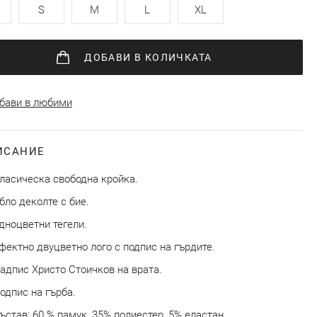
S
M
L
XL
ДОБАВИ
В КОЛИЧКАТА
бави в любими
ИСАНИЕ
ласическа свободна кройка.
бло деколте с бие.
дноцветни тегели.
фектно двуцветно лого с подпис на гърдите.
адпис Христо Стоичков на врата.
одпис на гърба.
ъстав: 60 % памук, 35% полиестер, 5% еластан.