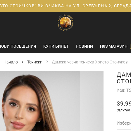
СТО СТОИЧКОВ" ВИ ОЧАКВА НА УЛ. СРЕБЪРНА 2, СГРА
ПОВИ ПОСЕЩЕНИЯ
КУПИ БИЛЕТ
НОВИНИ
H8S МАГАЗИН
Начало
Тениски
Дамска черна тениска Христо Стоичков
ДАМ
СТО
Код
TS
39,9
Валутен 
избер