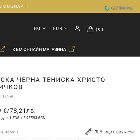
ДА МОБИАРТ!
BG
EUR
0
КЪМ ОНЛАЙН МАГАЗИНА
СКА ЧЕРНА ТЕНИСКА ХРИСТО
ИЧКОВ
107-BL
9 €
/
78,21лв.
курс: 1 EUR = 1.95583 BGN
и размер
Таблица с размери