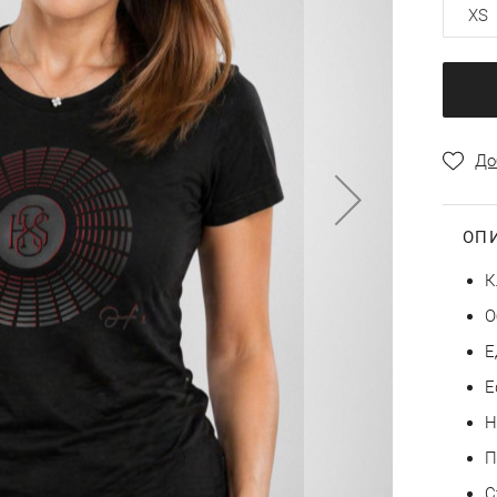
XS
До
ОП
К
О
Е
Е
Н
П
С