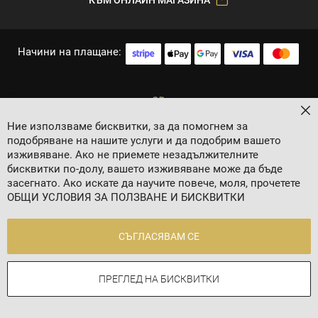
Начини на плащане:
За
Ние използваме бисквитки, за да помогнем за
подобряване на нашите услуги и да подобрим вашето
изживяване. Ако не приемете незадължителните
бисквитки по-долу, вашето изживяване може да бъде
засегнато. Ако искате да научите повече, моля, прочетете
2024 © 8 AGENCY
ОБЩИ УСЛОВИЯ ЗА ПОЛЗВАНЕ И БИСКВИТКИ
Политика за личните данни
Общи условия
СЪГЛАСЯВАМ СЕ
Контакти
ПРЕГЛЕД НА БИСКВИТКИ
Онлайн магазин от