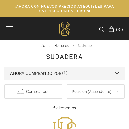
¡AHORA CON NUEVOS PRECIOS ASEQUIBLES PARA
Ir
DISTRIBUCION EN EUROPA!
al
contenido
0
Inicio
Hombres
Sudadera
SUDADERA
AHORA COMPRANDO POR
Comprar por
5 elementos