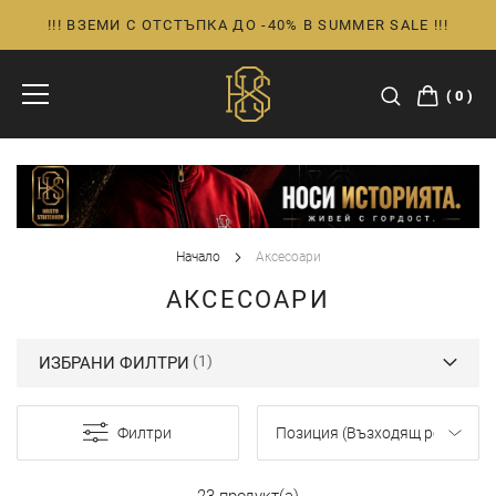
!!! ВЗЕМИ С ОТСТЪПКА ДО -40% В SUMMER SALE !!!
Прескачане
към
съдържанието
0
Начало
Аксесоари
АКСЕСОАРИ
ИЗБРАНИ ФИЛТРИ
Филтри
23 продукт(а)